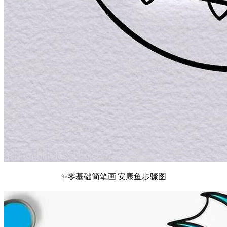
✨零基础简笔画|安康鱼步骤图