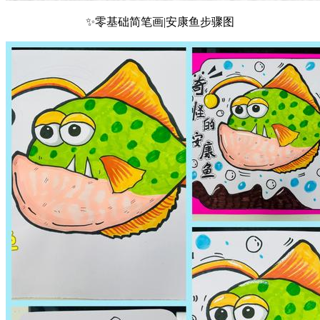
✨零基础简笔画|安康鱼步骤图