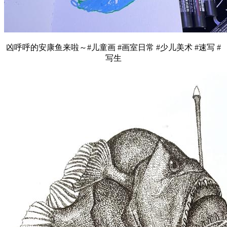
凶呼呼的安康鱼来啦～#儿童画 #画室日常 #少儿美术 #速写 #
写生