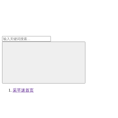
采芊迷
首页