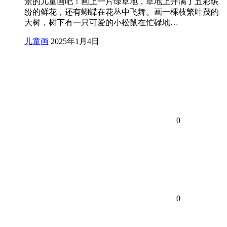
景的儿童画吧！画上一片绿草地，草地上开满了五彩缤
纷的鲜花，还有蝴蝶在花丛中飞舞。画一棵枝繁叶茂的
大树，树下有一只可爱的小松鼠在忙碌地…
儿童画
2025年1月4日
0
0