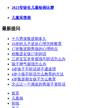
2023安徒生儿童绘画比赛
儿童采莲画
最新提问
十六男孩叛逆期多久
16岁的儿子逆反心理怎样教育
17岁叛逆期男孩的心理特点
劝叛逆女孩17岁的话
三岁宝宝非常倔强不听话怎么办
孩子脾气倔强怎么办
4岁孩子不听话讲不通道理
4岁小孩不听话怎么教育的方法
4岁叛逆期女孩子怎么教育
怎么让一个调皮的男孩子变听话
首页
儿童画
折纸