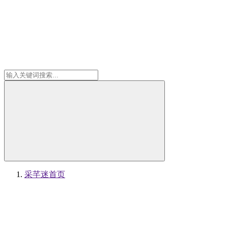
采芊迷
首页