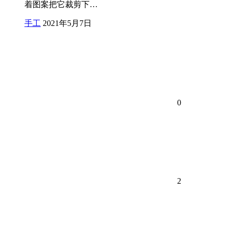
着图案把它裁剪下…
手工
2021年5月7日
0
2